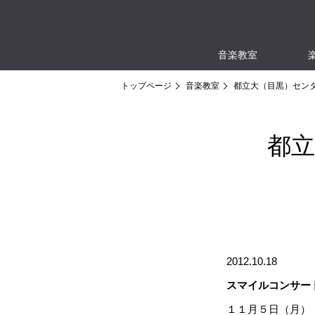
音楽教室
トップページ
音楽教室
都立大（目黒）セン
都
2012.10.18
スマイルコンサー
１１月５日（月）