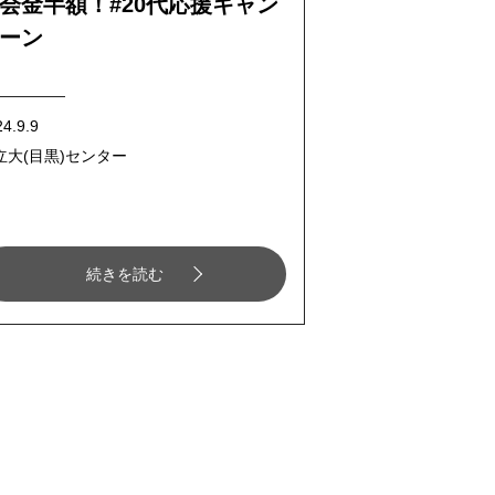
会金半額！#20代応援キャン
ーン
4.9.9
立大(目黒)センター
続きを読む