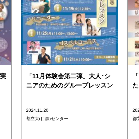
実
「11月体験会第二弾」大人･シ
「
ニアのためのグループレッスン
た
2024.11.20
20
都立大(目黒)センター
都