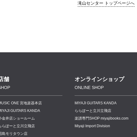
滝山センター トップページへ
店舗
オンラインショップ
SHOP
ONLINE SHOP
MUSIC ONE 宮地楽器本店
MIYAJI GUITARS KANDA
MIYAJI GUITARS KANDA
ららぽーと立川立飛店
小金井店ショールーム
楽譜専門
SHOP miyajibooks.com
ららぽーと立川立飛店
Miyaji Import Division
昭島モリタウン店