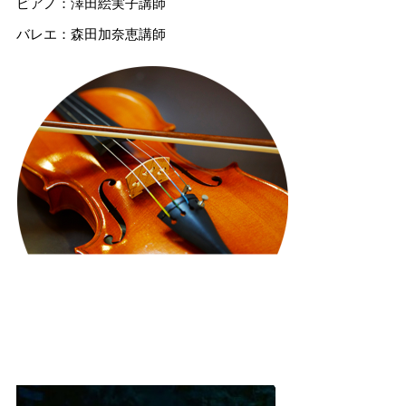
ピアノ：澤田絵実子講師
バレエ：森田加奈恵講師