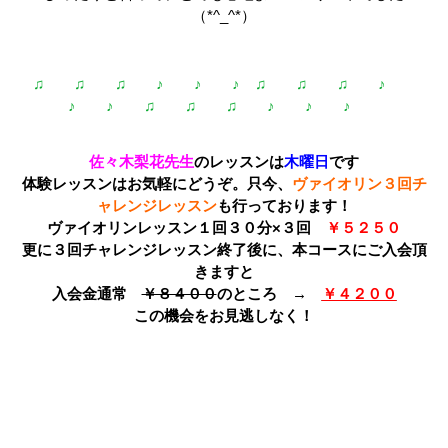
（*^_^*）
♩
♫ ♫ ♫ ♪ ♪ ♪ ♫ ♫ ♫ ♪
♪ ♪ ♫ ♫ ♫ ♪ ♪ ♪
♩
佐々木梨花先生
のレッスンは
木曜日
です
体験レッスンはお気軽にどうぞ。只今、
ヴァイオリン３回チ
ャレンジレッスン
も行っております！
ヴァイオリンレッスン１回３０分×３回
￥５２５０
更に３回チャレンジレッスン終了後に、本コースにご入会頂
きますと
入会金通常
￥８４００
のところ →
￥４２００
この機会をお見逃しなく！