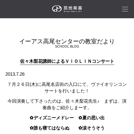
イーアス高尾センターの教室だより
SCHOOL BLOG
佐々木梨花講師によるＶＩＯＬＩＮコンサート
2013.7.26
７月２６日(木)に高尾名店街の入口にて、ヴァイオリンコン
サートを行いました！
今回演奏して下さったのは、佐々木梨花先生♪ まずは、演
奏曲をご紹介しまーす。
✿ディズニーメドレー ✿夏の思い出
✿誰も寝てはならぬ ✿涙そうそう