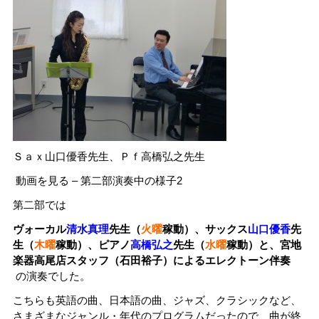
Ｓａｘ山口優香先生、Ｐｆ高橋弘之先生
動画を見る – 第二部演奏中の様子2
第二部では
ヴォーカル
清水真理
先生（
火曜
稼動）、サックス
山口優香
先
生（
木曜
稼動）、ピアノ
高橋弘之
先生（
水曜
稼動）
と、
宮地
楽器高尾店スタッフ（石田裕子）によるエレクトーン伴奏
の演奏でした。
こちらも英語の曲、日本語の曲、ジャズ、クラシックなど、
さまざまなジャンル・年代のプログラムだったので、曲が終