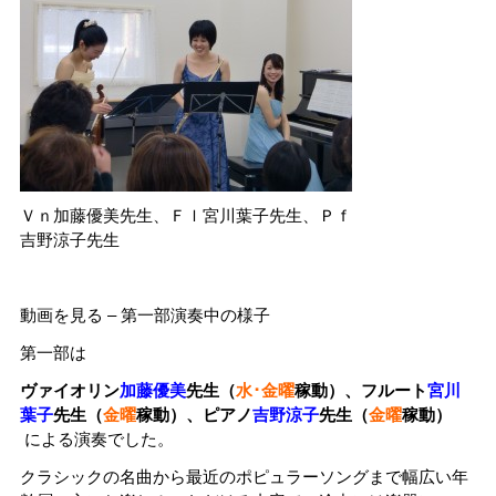
Ｖｎ加藤優美先生、Ｆｌ宮川葉子先生、Ｐｆ
吉野涼子先生
動画を見る – 第一部演奏中の様子
第一部は
ヴァイオリン
加藤優美
先生（
水･金曜
稼動）、フルート
宮川
葉子
先生（
金曜
稼動）、ピアノ
吉野涼子
先生（
金曜
稼動）
による演奏でした。
クラシックの名曲から最近のポピュラーソングまで幅広い年