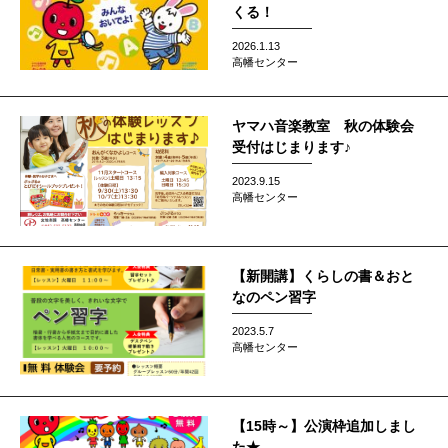
くる！
2026.1.13
高幡センター
ヤマハ音楽教室 秋の体験会
受付はじまります♪
2023.9.15
高幡センター
【新開講】くらしの書＆おと
なのペン習字
2023.5.7
高幡センター
【15時～】公演枠追加しまし
た★