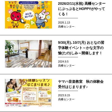
2026/2/11(水祝) 高幡センター
にぷっぷるとHOPPYがやって
くる！
2026.1.13
高幡センター
9/30(月)､10/7(月) おとなの習
字体験イベント～かな文字の
愉(たの)しみ～開催します！
2024.9.5
高幡センター
ヤマハ音楽教室 秋の体験会
受付はじまります♪
2023.9.15
高幡センター