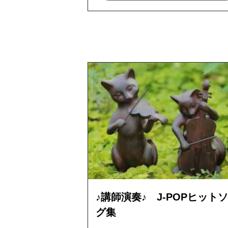
♪講師演奏♪ J-POPヒット
グ集