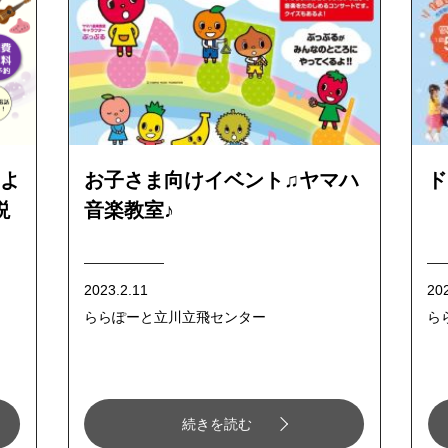
よ
お子さま向けイベント♫ヤマハ
ド
説
音楽教室♪
2023.2.11
20
ららぽーと立川立飛センター
ら
続きを読む