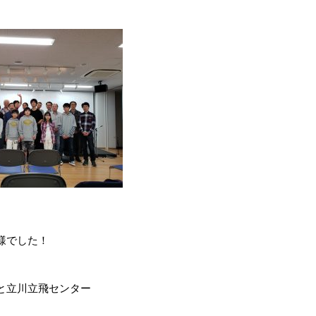
様でした！
と立川立飛センター