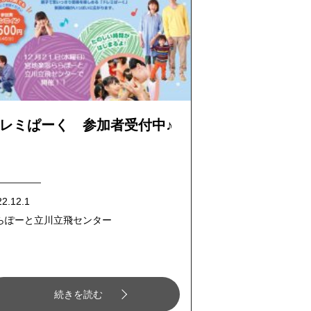
レミぱーく 参加者受付中♪
22.12.1
らぽーと立川立飛センター
続きを読む