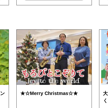
ソン
★☆Merry Christmas☆★
大
く