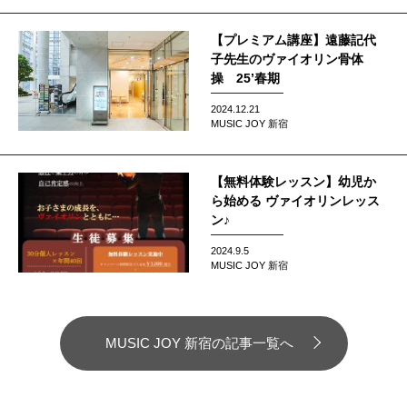
【プレミアム講座】遠藤記代
子先生のヴァイオリン骨体
操 25’春期
2024.12.21
MUSIC JOY 新宿
【無料体験レッスン】幼児か
ら始める ヴァイオリンレッス
ン♪
2024.9.5
MUSIC JOY 新宿
MUSIC JOY 新宿の記事一覧へ