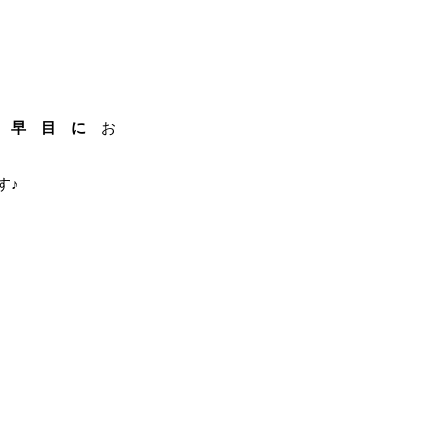
 早 目 に
お
す♪