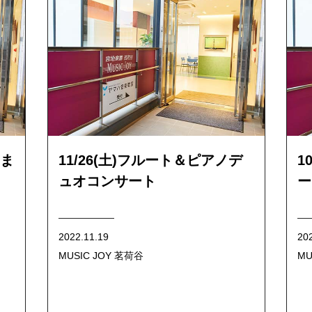
ま
11/26(土)フルート＆ピアノデ
1
ュオコンサート
ー
2022.11.19
20
MUSIC JOY 茗荷谷
MU