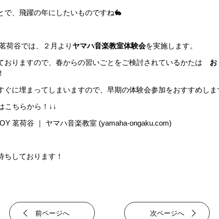
とで、飛躍の年にしたいものですね🐇
OY茗荷谷では、２月より
ヤマハ音楽教室体験会
を実施します。
ておりますので、春からの習いごとをご検討されているかたは
お
！
すぐに埋まってしまいますので、早期の体験会参加をおすすめしま
はこちらから！↓↓
OY 茗荷谷 ｜ ヤマハ音楽教室 (yamaha-ongaku.com)
待ちしております！
前ページへ
次ページへ