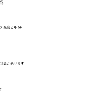
谷
 銀嶺ビル 5F
なる場合があります
前