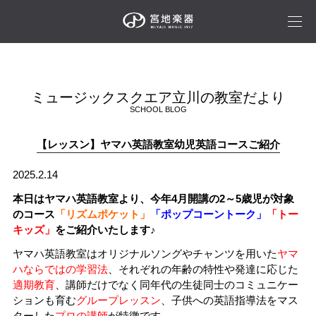
ミュージックスクエア立川の教室だより
SCHOOL BLOG
【レッスン】ヤマハ英語教室幼児英語コースご紹介
2025.2.14
本日はヤマハ英語教室より、今年4月開講の2～5歳児が対象
のコース
「リズムポケット」
「ポップコーントーク」
「トー
キッズ」
をご紹介いたします♪
ヤマハ英語教室はオリジナルソングやチャンツを用いた
ヤマ
ハならではの学習法
、それぞれの年齢の特性や発達に応じた
適期教育
、講師だけでなく同年代の生徒同士のコミュニケー
ションも育む
グループレッスン
、子供への英語指導法をマス
ターした
プロの講師
が特徴です。