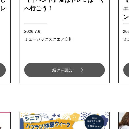
レ
へ行こう！
エ
ン
2026.7.6
20
ミュージックスクエア立川
ミ
続きを読む