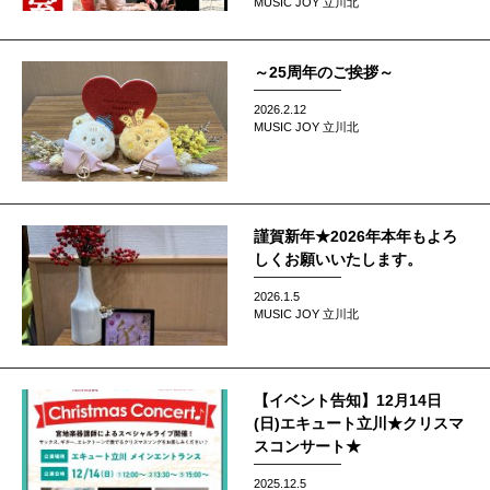
MUSIC JOY 立川北
～25周年のご挨拶～
2026.2.12
MUSIC JOY 立川北
謹賀新年★2026年本年もよろ
しくお願いいたします。
2026.1.5
MUSIC JOY 立川北
【イベント告知】12月14日
(日)エキュート立川★クリスマ
スコンサート★
2025.12.5