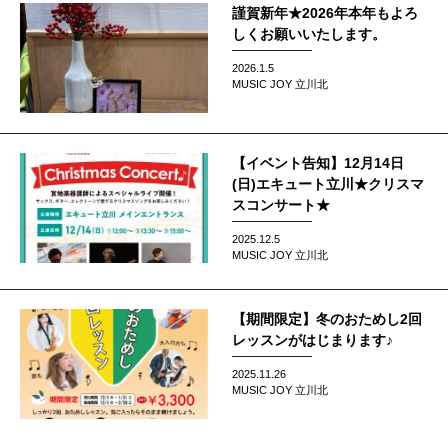
謹賀新年★2026年本年もよろ
しくお願いいたします。
2026.1.5
MUSIC JOY 立川北
【イベント告知】12月14日
(日)エキュート立川★クリスマ
スコンサート★
2025.12.5
MUSIC JOY 立川北
【期間限定】冬のおためし2回
レッスンがはじまります♪
2025.11.26
MUSIC JOY 立川北