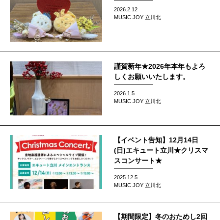
2026.2.12
MUSIC JOY 立川北
謹賀新年★2026年本年もよろ
しくお願いいたします。
2026.1.5
MUSIC JOY 立川北
【イベント告知】12月14日
(日)エキュート立川★クリスマ
スコンサート★
2025.12.5
MUSIC JOY 立川北
【期間限定】冬のおためし2回