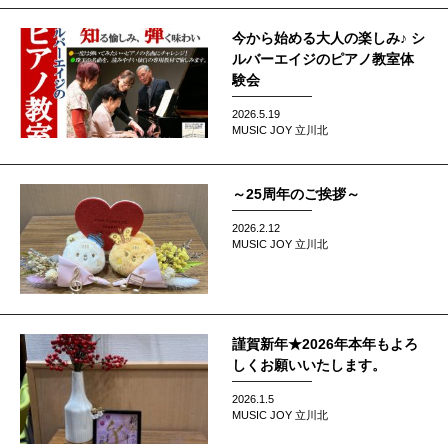
今から始める大人の楽しみ♪ シ
ルバーエイジのピアノ教室体
験会
2026.5.19
MUSIC JOY 立川北
～25周年のご挨拶～
2026.2.12
MUSIC JOY 立川北
謹賀新年★2026年本年もよろ
しくお願いいたします。
2026.1.5
MUSIC JOY 立川北