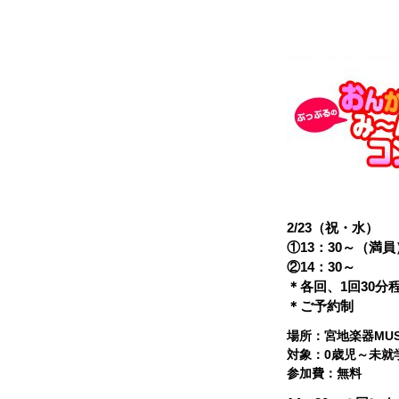
2/23（祝・水）
①13：30～（満員
②14：30～
＊各回、1回30分
＊ご予約制
場所：宮地楽器MUS
対象：0歳児～未就
参加費：無料