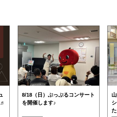
ュ
8/18（日）ぷっぷるコンサート
山
♬
を開催します♪
シ
た