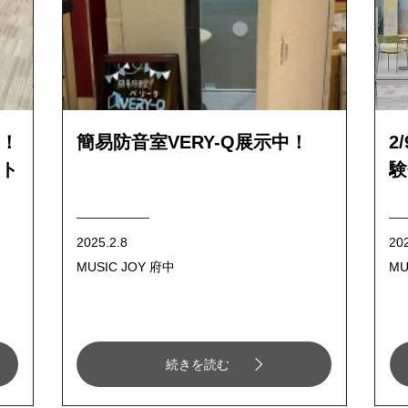
！
簡易防音室VERY-Q展示中！
2
ト
験
2025.2.8
20
MUSIC JOY 府中
MU
続きを読む