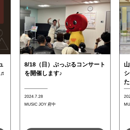
ュ
8/18（日）ぷっぷるコンサート
山
♬
を開催します♪
シ
た
2024.7.28
20
MUSIC JOY 府中
MU