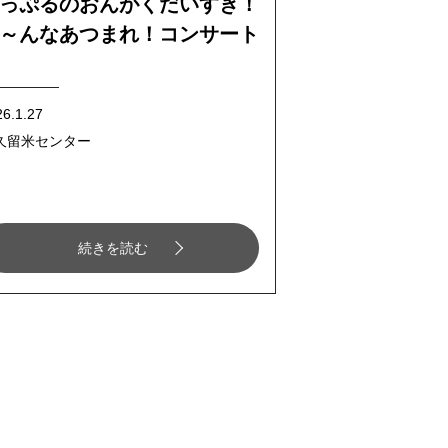
っぷるのおんがくだいすき！
～んなあつまれ！コンサート
26.1.27
久留米センター
続きを読む