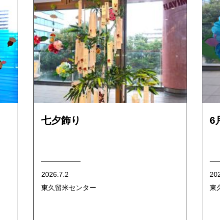
七夕飾り
6
2026.7.2
20
東久留米センター
東