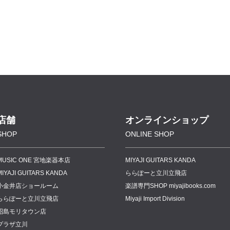
店舗
オンラインショップ
SHOP
ONLINE SHOP
MUSIC ONE 宮地楽器本店
MIYAJI GUITARS KANDA
MIYAJI GUITARS KANDA
ららぽーと立川立飛店
小金井店ショールーム
楽譜専門
SHOP miyajibooks.com
ららぽーと立川立飛店
Miyaji Import Division
昭島モリタウン店
プラザ立川