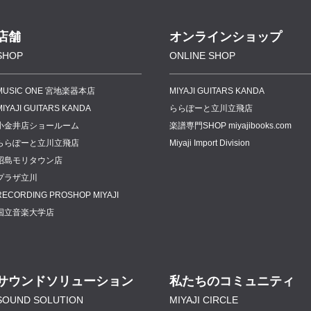
店舗
オンラインショップ
SHOP
ONLINE SHOP
MUSIC ONE 宮地楽器本店
MIYAJI GUITARS KANDA
MIYAJI GUITARS KANDA
ららぽーと立川立飛店
小金井店ショールーム
楽譜専門
SHOP miyajibooks.com
ららぽーと立川立飛店
Miyaji Import Division
昭島モリタウン店
プラザ立川
RECORDING PROSHOP MIYAJI
国立音楽大学店
サウンドソリューション
私たちのコミュニティ
SOUND SOLUTION
MIYAJI CIRCLE