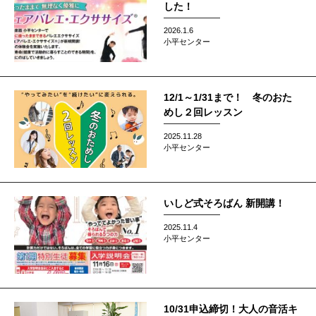
した！
2026.1.6
小平センター
12/1～1/31まで！ 冬のおた
めし２回レッスン
2025.11.28
小平センター
いしど式そろばん 新開講！
2025.11.4
小平センター
10/31申込締切！大人の音活キ