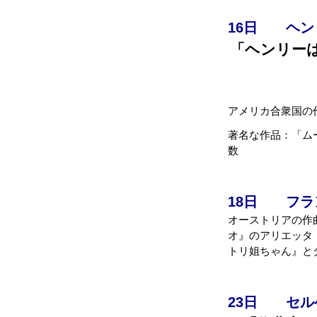
16
日 ヘンリ
「ヘンリー
アメリカ合衆国の
著名な作品：「ム
数
18
日 フラン
オーストリアの作
オ』のアリエッタ
トリ姐ちゃん』と
23
日 セルゲ