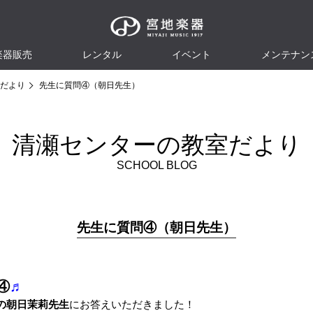
楽器販売
レンタル
イベント
メンテナン
だより
先生に質問④（朝日先生）
清瀬センターの教室だより
SCHOOL BLOG
先生に質問④（朝日先生）
④
♬
の朝日茉莉先生
にお答えいただきました！