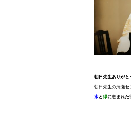
朝日先生ありがと
朝日先生の清瀬セ
水
と
緑
に恵まれ