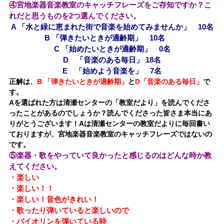
④宮地楽器音楽教室のキャッチフレーズをご存知ですか？こ
れだと思うものを2つ選んでください。
A 「水と緑に恵まれた街で音楽を始めてみませんか」 10名
B 「弾きたいときが適齢期」 10名
C 「始めたいときが適齢期」 0名
D 「音楽のある毎日」 18名
E 「始めよう音楽を」 7名
正解は、
B 「弾きたいときが適齢期」
と
D「音楽のある毎日」
で
す。
Aを選ばれた方は清瀬センターの「教室だより」を読んでくださ
ったことがあるのでしょうか？読んでくださった皆さま本当に
あ
りがとうございます！Aは清瀬センターの教室だよりに毎回書い
ておりますが、
宮地楽器音楽教室のキャッチフレーズではないの
です。
⑤楽器・歌をやっていて良かったと感じるのはどんな時か教
えてください。
・楽しい
・楽しい！！
・楽しい！音色がきれい！
・歌ったり弾いていると楽しいので
・バイオリンを弾いている時