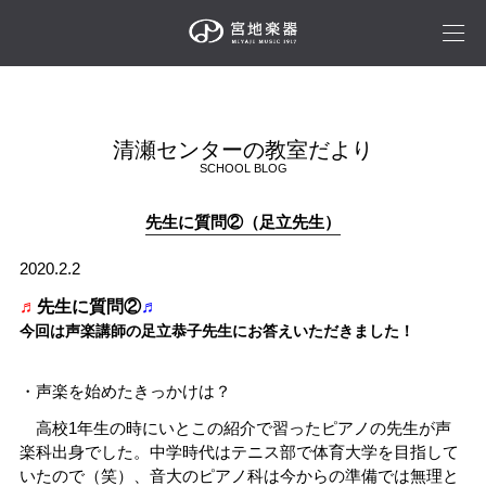
清瀬センターの教室だより
SCHOOL BLOG
先生に質問②（足立先生）
2020.2.2
♬
先生に質問②
♬
今回は
声楽講師の足立恭子先生
にお答えいただきました！
・声楽を始めたきっかけは？
高校1年生の時にいとこの紹介で習ったピアノの先生が声
楽科出身でした。中学時代はテニス部で体育大学を目指して
いたので（笑）、音大のピアノ科は今からの準備では無理と