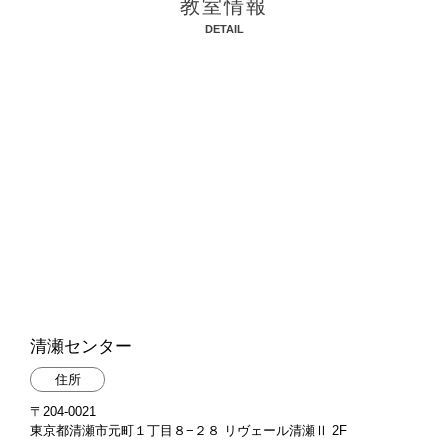
教室情報
DETAIL
清瀬センター
住所
〒204-0021
東京都清瀬市元町１丁目８−２８ リヴェール清瀬Ⅱ 2F