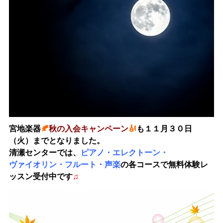
宮地楽器
🍂
秋の入会キャンペーン
🎻
も１１月３０日
（火）までとなりました。
清瀬センターでは、
ピアノ
・
エレクトーン
・
ヴァイオリン
・
フルート
・
声楽
の各コースで無料体験レ
ッスン受付中です
♫