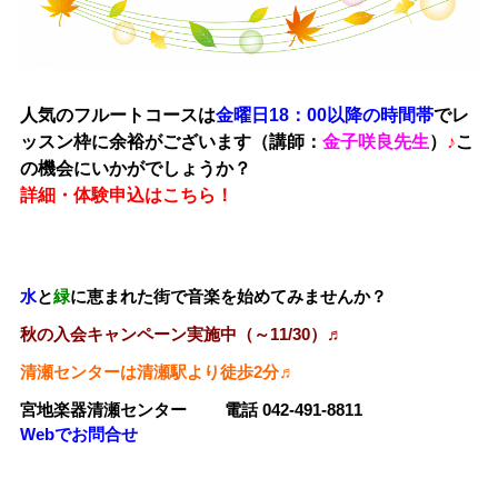
人気のフルートコースは
金曜日18：00以降の時間帯
でレ
ッスン枠に余裕がございます
（講師：
金子咲良先生
）
♪
こ
の機会にいかがでしょうか？
詳細・体験申込はこちら！
水
と
緑
に恵まれた街で音楽を始めてみませんか？
秋の入会キャンペーン実施中（～11/30）♬
清瀬センターは清瀬駅より徒歩2
分♬
宮地楽器清瀬センター
電話 042-491-8811
Webでお問合せ