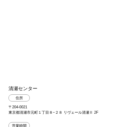
清瀬センター
住所
〒204-0021
東京都清瀬市元町１丁目８−２８ リヴェール清瀬Ⅱ 2F
営業時間