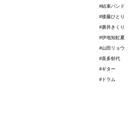
#結束バンド
#後藤ひとり
#廣井きくり
#伊地知虹夏
#山田リョウ
#喜多郁代
#ギター
#ドラム