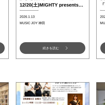
12/20(土)MIGHTY presents
「
Gospel Winter LIVE 2025
に
2026.1.13
20
MUSIC JOY 神田
MU
続きを読む