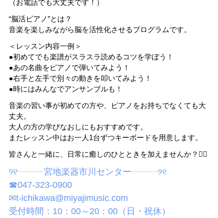
（お電話でも大丈夫です！）
“脳活ピアノ”とは？
音楽を楽しみながら脳を活性化させるプログラムです。
＜レッスン内容一例＞
●初めてでも楽譜がスラスラ読めるコツを学ぼう！
●あの名曲をピアノで弾いてみよう！
●右手と左手で別々の動きを叩いてみよう！
●時にはみんなでアンサンブルも！
音楽の習い事が初めての方や、ピアノをお持ちでなくても大
丈夫。
大人の方の学びなおしにもおすすめです。
またレッスン中はお一人1台ずつキーボードを用意します。
皆さんと一緒に、日常に癒しのひとときを加えませんか？🙋‍♀️
୨୧┈┈┈宮地楽器市川センター┈┈┈୨୧
☎047-323-0900
✉t-ichikawa@miyajimusic.com
受付時間：10：00～20：00（日・祝休）