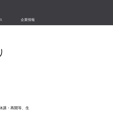
ス
企業情報
り
休講・再開等、生