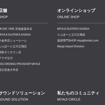
店舗
オンラインショップ
SHOP
ONLINE SHOP
MUSIC ONE 宮地楽器本店
MIYAJI GUITARS KANDA
MIYAJI GUITARS KANDA
ららぽーと立川立飛店
小金井店ショールーム
楽譜専門
SHOP miyajibooks.com
ららぽーと立川立飛店
Miyaji Import Division
昭島モリタウン店
プラザ立川
RECORDING PROSHOP MIYAJI
国立音楽大学店
サウンドソリューション
私たちのコミュニティ
SOUND SOLUTION
MIYAJI CIRCLE