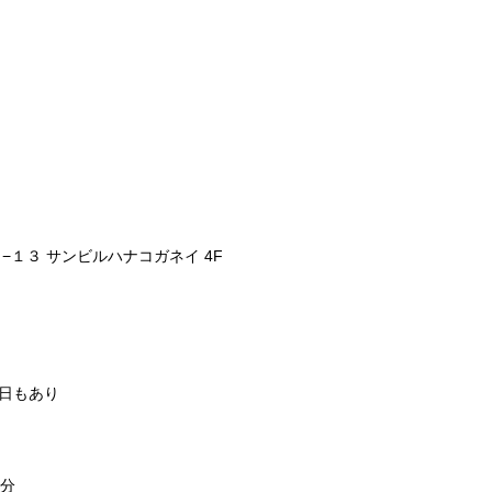
ー
１３ サンビルハナコガネイ 4F
る日もあり
4分