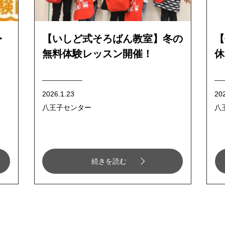
・
【いしど式そろばん教室】冬の
【
無料体験レッスン開催！
休
2026.1.23
20
八王子センター
八
続きを読む