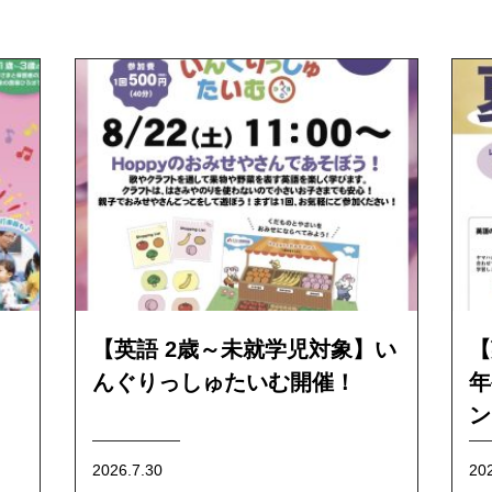
く
【英語 2歳～未就学児対象】い
【
んぐりっしゅたいむ開催！
年
ン
2026.7.30
20