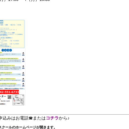
申込みはお電話☎または
コチラ
から♪
スクールのホームページが開きます。