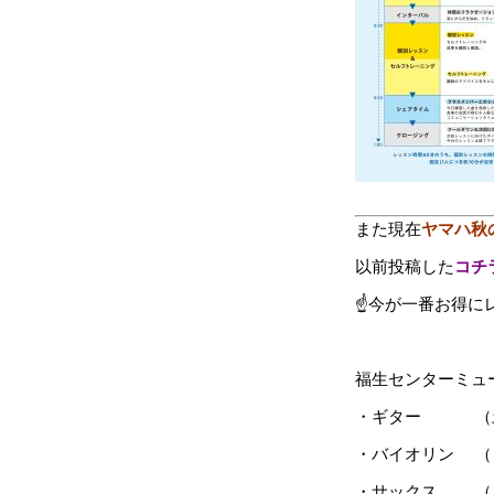
また現在
ヤマハ
秋
以前投稿した
コチ
☝今が一番お得に
福生センターミュ
・ギター （土）
・バイオリン （日）
・サックス （月）1