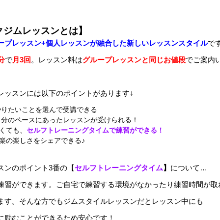
クジムレッスンとは】
ープレッスン+個人レッスンが融合した新しいレッスンスタイル
で
分
で
月3回
。レッスン料は
グループレッスンと同じお値段
でご案内
レッスンには以下のポイントがあります↓
、やりたいことを選んで受講できる
で自分のペースにあったレッスンが受けられる！
くても、
セルフトレーニングタイムで練習ができる！
楽の楽しさをシェアできる♪
スンのポイント3番の【
セルフトレーニングタイム
】
について…
練習ができます。ご自宅で練習する環境がなかったり練習時間が取
ます。そんな方でもジムスタイルレッスンだとレッスン中にも
に励むことができるため安心です！