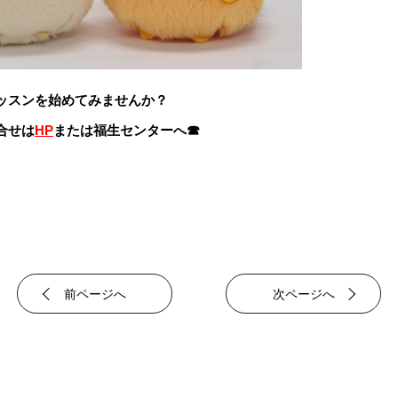
ッスンを始めてみませんか？
合せは
HP
または福生センターへ☎
前ページへ
次ページへ