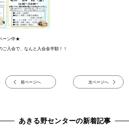
ペーン中★
のご入会で、なんと入会金半額！！
前ページへ
次ページへ
あきる野センターの新着記事