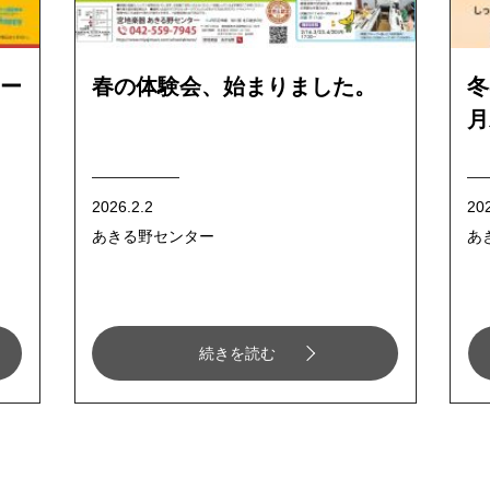
ー
春の体験会、始まりました。
冬
月
2026.2.2
20
あきる野センター
あ
続きを読む