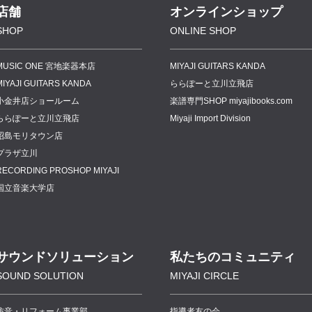
店舗
オンラインショップ
SHOP
ONLINE SHOP
MUSIC ONE 宮地楽器本店
MIYAJI GUITARS KANDA
MIYAJI GUITARS KANDA
ららぽーと立川立飛店
小金井店ショールーム
楽譜専門
SHOP miyajibooks.com
ららぽーと立川立飛店
Miyaji Import Division
昭島モリタウン店
プラザ立川
RECORDING PROSHOP MIYAJI
国立音楽大学店
サウンドソリューション
私たちのコミュニティ
SOUND SOLUTION
MIYAJI CIRCLE
防音・リフォーム事業部
指導者友の会