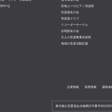
VERY-Q
宮地ユーロピアノ倶楽部
弦楽器友の会
管楽器クラブ
リコーダーサークル
合唱団友の会
大人の音楽教養倶楽部
地域の音楽活動応援
企業情報
採用情報
講師連
東京都公安委員会古物商許可番号30102970