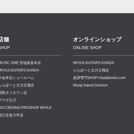
店舗
オンラインショップ
SHOP
ONLINE SHOP
MUSIC ONE 宮地楽器本店
MIYAJI GUITARS KANDA
MIYAJI GUITARS KANDA
ららぽーと立川立飛店
小金井店ショールーム
楽譜専門
SHOP miyajibooks.com
ららぽーと立川立飛店
Miyaji Import Division
昭島モリタウン店
プラザ立川
RECORDING PROSHOP MIYAJI
国立音楽大学店