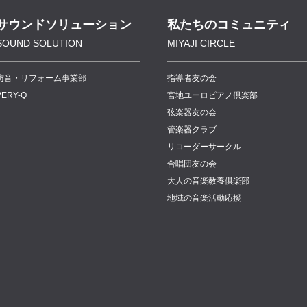
サウンドソリューション
私たちのコミュニティ
SOUND SOLUTION
MIYAJI CIRCLE
防音・リフォーム事業部
指導者友の会
VERY-Q
宮地ユーロピアノ倶楽部
弦楽器友の会
管楽器クラブ
リコーダーサークル
合唱団友の会
大人の音楽教養倶楽部
地域の音楽活動応援