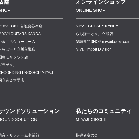
店舗
オンラインショップ
SHOP
ONLINE SHOP
MUSIC ONE 宮地楽器本店
MIYAJI GUITARS KANDA
MIYAJI GUITARS KANDA
ららぽーと立川立飛店
小金井店ショールーム
楽譜専門
SHOP miyajibooks.com
ららぽーと立川立飛店
Miyaji Import Division
昭島モリタウン店
プラザ立川
RECORDING PROSHOP MIYAJI
国立音楽大学店
サウンドソリューション
私たちのコミュニティ
SOUND SOLUTION
MIYAJI CIRCLE
防音・リフォーム事業部
指導者友の会