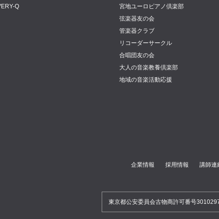
VERY-Q
宮地ユーロピアノ倶楽部
弦楽器友の会
管楽器クラブ
リコーダーサークル
合唱団友の会
大人の音楽教養倶楽部
地域の音楽活動応援
企業情報
採用情報
講師連
東京都公安委員会古物商許可番号30102970