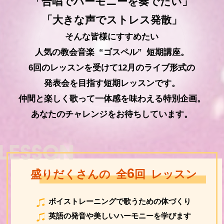
「合唱でハーモニーを奏でたい」
「大きな声でストレス発散」
そんな皆様にすすめたい
人気の教会音楽 “ゴスペル” 短期講座。
6回のレッスンを受けて12月のライブ形式の
発表会を目指す短期レッスンです。
仲間と楽しく歌って一体感を味わえる特別企画。
あなたのチャレンジをお待ちしています。
6
盛りだくさんの 全
回 レッスン
ボイストレーニングで歌うための体づくり
英語の発音や美しいハーモニーを学びます