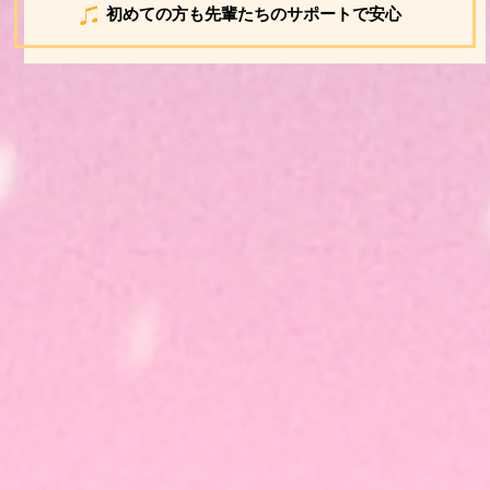
初めての方も先輩たちのサポートで安心
日時
12
22
月
日
開場 17:30、開演 17:45（予定）
日
会場
宮地楽器 神田お茶の水ホール
（神田 宮地ビル B1F）