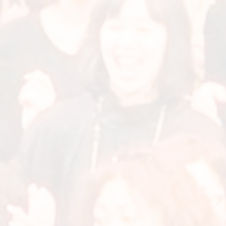
講師：鈴木雄司
▶ プロフィール
受講料は初回レッスン時、教室受付にて申し受けます。
当教室は現金のお取り扱いをしておりません。お支払いは
クレジットカード（UC/VISA/MASTER）でお願いいたしま
す。
受講者様ご自身の都合による欠席の場合、補講・返金はい
たしかねますのでご了承ください。
発表会日時は10月現在の予定につき、多少時間変更する可
能性もあります。
短期レッスン受講後、通常コースへご入会の場合は入会金
割引の特典があります。レッスン継続をご希望の方は、最
終レッスン日までに教室受付へお申し出ください。