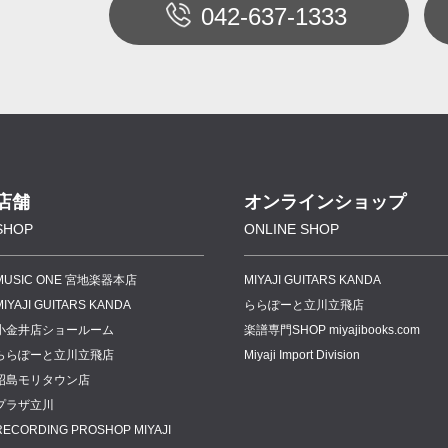
042-637-1333
店舗
オンラインショップ
SHOP
ONLINE SHOP
MUSIC ONE 宮地楽器本店
MIYAJI GUITARS KANDA
MIYAJI GUITARS KANDA
ららぽーと立川立飛店
小金井店ショールーム
楽譜専門
SHOP miyajibooks.com
ららぽーと立川立飛店
Miyaji Import Division
昭島モリタウン店
プラザ立川
RECORDING PROSHOP MIYAJI