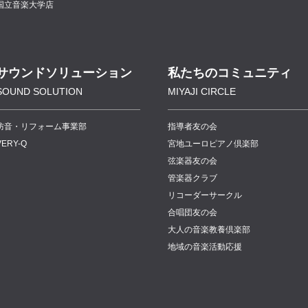
国立音楽大学店
サウンドソリューション
私たちのコミュニティ
SOUND SOLUTION
MIYAJI CIRCLE
防音・リフォーム事業部
指導者友の会
VERY-Q
宮地ユーロピアノ倶楽部
弦楽器友の会
管楽器クラブ
リコーダーサークル
合唱団友の会
大人の音楽教養倶楽部
地域の音楽活動応援