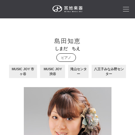
島田知恵
しまだ ちえ
ピアノ
MUSIC JOY 市
MUSIC JOY
滝山センタ
八王子みなみ野セン
ヶ谷
渋谷
ー
ター