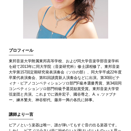
プロフィール
東邦音楽大学附属東邦高等学校、および同大学音楽学部音楽学科
を経て2013年に同大学院（音楽研究科）修士課程修了。東邦音楽
大学第157回定期研究発表演奏会（ソロの部）、同大学平成22年度
卒業代表演奏会、第81回讀賣新人演奏会などに出演。第30回ピテ
ィナ・ピアノコンペティションソロ部門F級本選優秀賞、第34回同
コンペティションソロ部門特級予選奨励賞受賞。東邦音楽大学管
弦楽団と共演。これまでに酒井宏子、國谷尊之、A.ｖ.ツァブナ
ー、練木繁夫、神谷郁代、藤井一興の各氏に師事。
講師より一言
ピアノという楽器は唯一、誰が弾いてもすぐ音の出る楽器です。
しかし、ピアノは小さい頃に始めないと弾けいないもの･･･と思っ