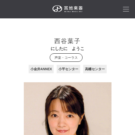
西谷葉子
にしたに ようこ
声楽・コーラス
小金井ANNEX
小平センター
高幡センター