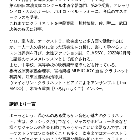
第20回日本演奏家コンクール木管楽器部門、第2位受賞。アレッサ
ンドロ・カルボナーレ、パオロ・ベルトラミーニ、各氏のマスタ
ークラスを受講。
これまでにクラリネットを伊藤寛隆、川村慎敬、佐川聖二、武田
忠善の各氏に師事。
ソロ、室内楽、オーケストラ、吹奏楽など多方面で活動するほ
か、一人一人の身体に合った演奏法を分析し、楽しく学べるレッ
スンは評判を呼び、女性ファッション誌「CLASSY.」2022年2月号
に話題のオススメレッスンとして紹介される。
また、中学校、高等学校の吹奏楽部指導なども行っている。
板橋区演奏家協会理事。宮地楽器 MUSIC JOY 新宿 クラリネット
科講師。江東区部活動指導員。
ヴァイオリン・クラリネット・ピアノによるアンサンブル【Trio
MADO】、木管五重奏【いろはniもくご】メンバー。
講師より一言
ポーっという、温かみのある柔らかい音色が魅力のクラリネッ
ト。実は、クラシックだけでなく、ジャズやポピュラー音楽など
様々なジャンルの音楽も吹けちゃうかっこいい楽器なんです。オ
ーケストラではソロを吹くことも多く、吹奏楽ではオーケストラ
でいうヴァイオリンのような重要な役割を担います。クラリネッ