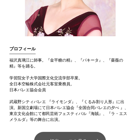
プロフィール
福沢真璃江に師事。『金平糖の精』、『パキータ』、『薔薇の
精』等を踊る。
学習院女子大学国際文化交流学部卒業。
全日本空輸株式会社元客室乗務員。
日本バレエ協会会員
武蔵野シティバレエ 『ライモンダ』、『くるみ割り人形』に出
演。新国立劇場にて日本バレエ協会『全国合同バレエの夕べ 』、
東京文化会館にて都民芸術フェスティバル『海賊』、『ラ・エス
メラルダ』等の舞台に出演。