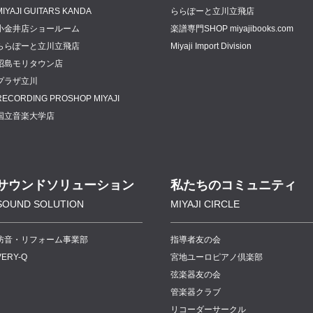
MIYAJI GUITARS KANDA
ららぽーと立川立飛店
小金井店ショールーム
楽譜専門
SHOP miyajibooks.com
ららぽーと立川立飛店
Miyaji Import Division
昭島モリタウン店
プラザ立川
RECORDING PROSHOP MIYAJI
国立音楽大学店
サウンドソリューション
私たちのコミュニティ
SOUND SOLUTION
MIYAJI CIRCLE
防音・リフォーム事業部
指導者友の会
VERY-Q
宮地ユーロピアノ倶楽部
弦楽器友の会
管楽器クラブ
リコーダーサークル