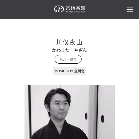
川俣夜山
かわまた やざん
尺八・篠笛
MUSIC JOY 立川北