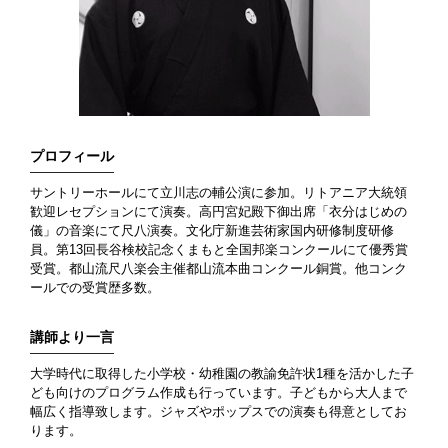
プロフィール
サントリーホールにて立川志の輔公演に参加。リトアニア大統領
歓迎レセプションにて演奏。高円宮妃殿下御出席「衣分はじめの
儀」の音楽にて尺八演奏。文化庁新進芸術家国内研修制度研修
員。第13回長谷検校記念くまもと全国邦楽コンクールにて優秀賞
受賞。都山流尺八楽会主催都山流本曲コンクール銅賞。他コンク
ールでの受賞歴多数。
講師より一言
大学時代に取得した小学校・幼稚園の教諭免許状1種を活かした子
ども向けのプログラム作成も行っています。子どもから大人まで
幅広く指導致します。ジャズやポップスでの演奏も得意としてお
ります。