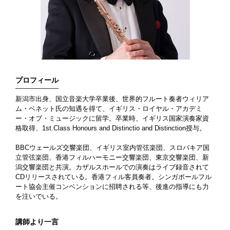
プロフィール
新潟市出身、国立音楽大学卒業後、世界的フルート奏者ウィリア
ム・ベネット氏の知遇を得て、イギリス・ロイヤル・アカデミ
ー・オブ・ミュージックに留学。卒業時、イギリス国家演奏家資
格取得、1st.Class Honours and Distinctio and Distinction授与。
BBCウェールズ交響楽団、イギリス室内管弦楽団、スロバキア国
立管弦楽団、香港フィルハーモニー交響楽団、東京交響楽団、新
潟交響楽団と共演。カザルスホールでの演奏はライブ録音されて
CDリリースされている。香港フィル客員奏者。シンガポールフル
ート協会主催コンベンションに招聘される等、後進の指導にも力
を注いでいる。
講師より一言