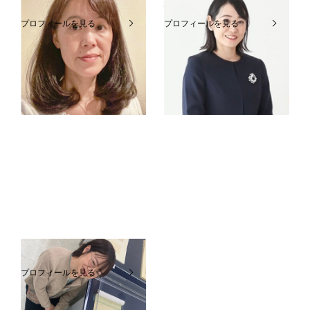
市來ますみ
神野えりか
プロフィールを見る
プロフィールを見る
MUSIC JOY 府中
高幡センター
小金井ANNEX
二宮恭子
プロフィールを見る
イーアス高尾センター