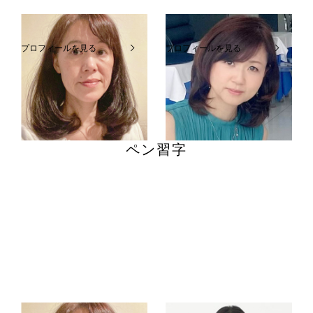
市來ますみ
成見睦
プロフィールを見る
プロフィールを見る
MUSIC JOY 府中
高幡センター
吉祥寺センター
ペン習字