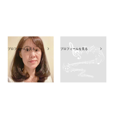
市來ますみ
小宮彩加
プロフィールを見る
プロフィールを見る
MUSIC JOY 府中
高幡センター
国分寺センター