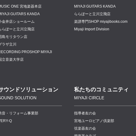
MUSIC ONE 宮地楽器本店
MIYAJI GUITARS KANDA
MIYAJI GUITARS KANDA
ららぽーと立川立飛店
小金井店ショールーム
楽譜専門
SHOP miyajibooks.com
ららぽーと立川立飛店
Miyaji Import Division
昭島モリタウン店
プラザ立川
RECORDING PROSHOP MIYAJI
国立音楽大学店
サウンドソリューション
私たちのコミュニティ
SOUND SOLUTION
MIYAJI CIRCLE
防音・リフォーム事業部
指導者友の会
VERY-Q
宮地ユーロピアノ倶楽部
弦楽器友の会