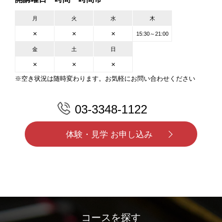
月
火
水
木
✕
✕
✕
15:30～21:00
金
土
日
✕
✕
✕
※空き状況は随時変わります。お気軽にお問い合わせください
03-3348-1122
体験・見学 お申し込み
コースを探す