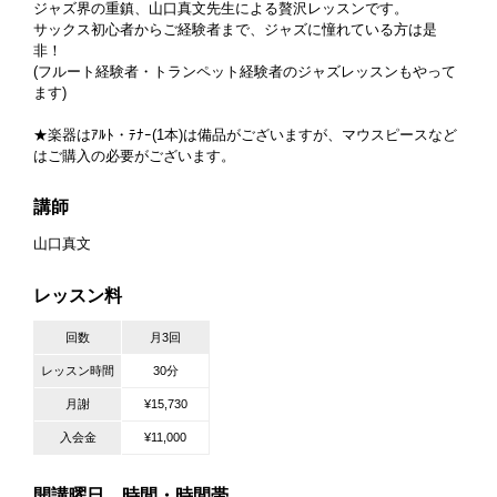
ジャズ界の重鎮、山口真文先生による贅沢レッスンです。
サックス初心者からご経験者まで、ジャズに憧れている方は是
非！
(フルート経験者・トランペット経験者のジャズレッスンもやって
ます)
★楽器はｱﾙﾄ・ﾃﾅｰ(1本)は備品がございますが、マウスピースなど
はご購入の必要がございます。
講師
山口真文
レッスン料
回数
月3回
レッスン時間
30分
月謝
¥15,730
入会金
¥11,000
開講曜日 時間・時間帯