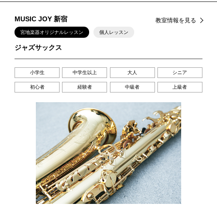
MUSIC JOY 新宿
教室情報を見る
宮地楽器オリジナルレッスン
個人レッスン
ジャズサックス
小学生
中学生以上
大人
シニア
初心者
経験者
中級者
上級者