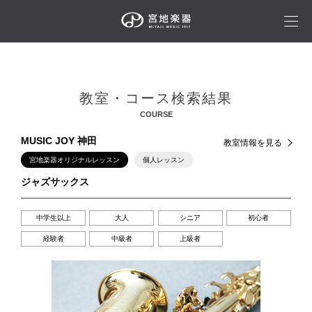
教室・コース検索結果
COURSE
MUSIC JOY 神田
教室情報を見る
宮地楽器オリジナルレッスン
個人レッスン
ジャズサックス
中学生以上
大人
シニア
初心者
経験者
中級者
上級者