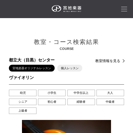
教室・コース検索結果
COURSE
都立大（目黒）センター
教室情報を見る
宮地楽器オリジナルレッスン
個人レッスン
ヴァイオリン
幼児
小学生
中学生以上
大人
シニア
初心者
経験者
中級者
上級者