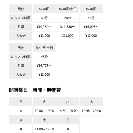
回数
年40回
年40回/土日
年40回
レッスン時間
30分
30分
45分
月謝
¥10,780〜
¥11,330〜
¥16,005〜
入会金
¥11,000
¥11,000
¥11,000
回数
年40回/土日
レッスン時間
45分
月謝
¥16,775〜
入会金
¥11,000
開講曜日 時間・時間帯
月
火
水
木
✕
10:00～19:00
14:30～20:00
12:45～20:00
金
土
日
✕
11:00～17:30
✕