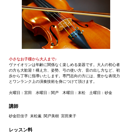
小さなお子様から大人まで♪
ヴァイオリンは年齢に関係なく楽しめる楽器です。大人の初心者
の方も大歓迎！構え方、姿勢、弓の使い方、音の出し方など、初
歩から丁寧に指導いたします。専門志向の方には、豊かな表現力
とワンランク上の演奏技術を身につけて頂けます。
火曜日：宮田 水曜日：関戸 木曜日：末松 土曜日：砂金
講師
砂金巨佳子
末松薫
関戸美樹
宮田東子
レッスン料