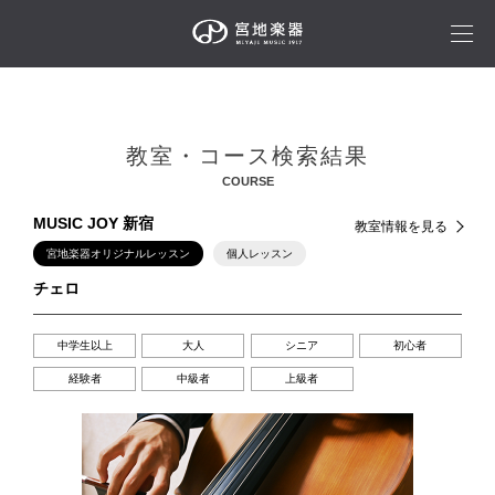
教室・コース検索結果
COURSE
MUSIC JOY 新宿
教室情報を見る
宮地楽器オリジナルレッスン
個人レッスン
チェロ
中学生以上
大人
シニア
初心者
経験者
中級者
上級者