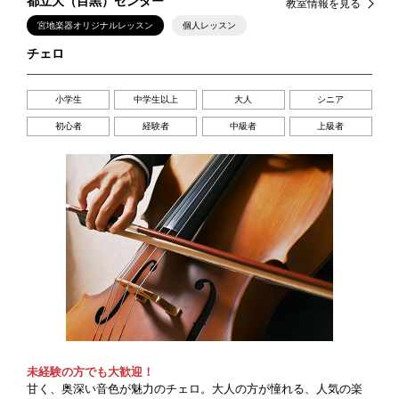
都立大（目黒）センター
教室情報を見る
宮地楽器オリジナルレッスン
個人レッスン
チェロ
小学生
中学生以上
大人
シニア
初心者
経験者
中級者
上級者
未経験の方でも大歓迎！
甘く、奥深い音色が魅力のチェロ。大人の方が憧れる、人気の楽