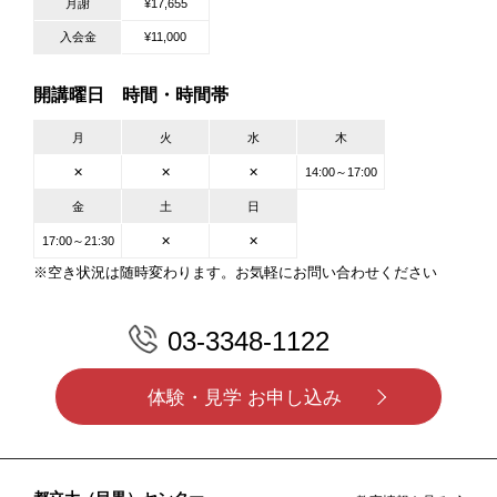
月謝
¥17,655
入会金
¥11,000
開講曜日 時間・時間帯
月
火
水
木
✕
✕
✕
14:00～17:00
金
土
日
17:00～21:30
✕
✕
※空き状況は随時変わります。お気軽にお問い合わせください
03-3348-1122
体験・見学 お申し込み