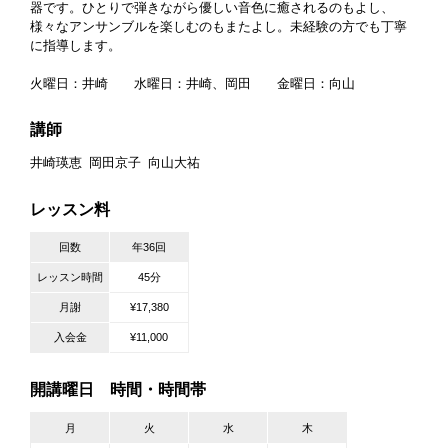
器です。ひとりで弾きながら優しい音色に癒されるのもよし、
様々なアンサンブルを楽しむのもまたよし。未経験の方でも丁寧
に指導します。
火曜日：井崎 水曜日：井崎、岡田 金曜日：向山
講師
井崎瑛恵
岡田京子
向山大祐
レッスン料
回数
年36回
レッスン時間
45分
月謝
¥17,380
入会金
¥11,000
開講曜日 時間・時間帯
月
火
水
木